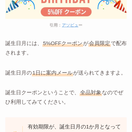
引用：
アソビュ
ー
誕生日月には、
5%OFFクーポン
が
会員限定
で配布
されます。
誕生日月の
1日に案内メール
が送られてきますよ。
誕生日クーポンということで、
全品対象
なのでぜ
ひ利用してみてください。
有効期限が、誕生日月の1か月となって