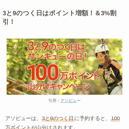
3と9のつく日はポイント増額！＆3%割
引！
引用：
アソビュ
ー
アソビューは、
3と9のつく日
に予約すると、
100
万ポイントが山分け
されます。