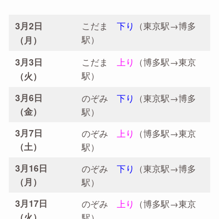
こだま
下り
（東京駅→博多
3月2日
駅）
（月）
こだま
上り
（博多駅→東京
3
月
3日
駅）
（火）
3月
6日
のぞみ
下り
（東京駅→博多
（金）
駅）
3月
7日
のぞみ
上り
（博多駅→東京
（土）
駅）
3月
16日
のぞみ
下り
（東京駅→博多
（月）
駅）
3
月
17日
のぞみ
上り
（博多駅→東京
（火）
駅）