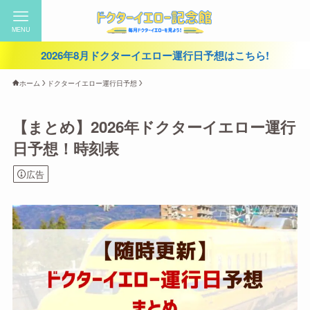
MENU
2026年8月ドクターイエロー運行日予想はこちら!
ホーム
ドクターイエロー運行日予想
【まとめ】2026年ドクターイエロー運行
日予想！時刻表
広告