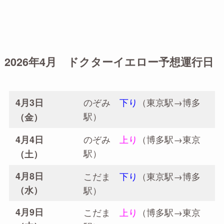
2026年4月 ドクターイエロー予想運行日
のぞみ
下り
（東京駅→博多
4月3日
駅）
（金）
のぞみ
上り
（博多駅→東京
4
月
4日
駅）
（土）
4
月
8日
こだま
下り
（東京駅→博多
（水）
駅）
4
月
9日
こだま
上り
（博多駅→東京