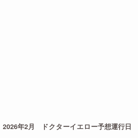
2026年2月 ドクターイエロー予想運行日