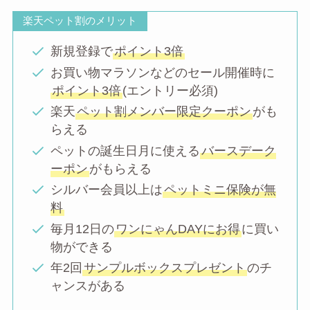
楽天ペット割のメリット
新規登録で
ポイント3倍
お買い物マラソンなどのセール開催時に
ポイント3倍
(エントリー必須)
楽天
ペット割メンバー限定クーポン
がも
らえる
ペットの誕生日月に使える
バースデーク
ーポン
がもらえる
シルバー会員以上は
ペットミニ保険が無
料
毎月12日の
ワンにゃんDAYにお得
に買い
物ができる
年2回
サンプルボックスプレゼント
のチ
ャンスがある