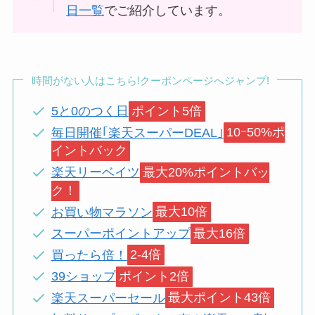
日一覧
でご紹介しています。
時間がない人はこちら!クーポンページへジャンプ!
5と0のつく日
ポイント5倍
毎日開催｢楽天スーパーDEAL｣
10ｰ50%ポ
イントバック
楽天リーベイツ
最大20%ポイントバッ
ク！
お買い物マラソン
最大10倍
スーパーポイントアップ
最大16倍
買ったら倍！
2-4倍
39ショップ
ポイント2倍
楽天スーパーセール
最大ポイント43倍