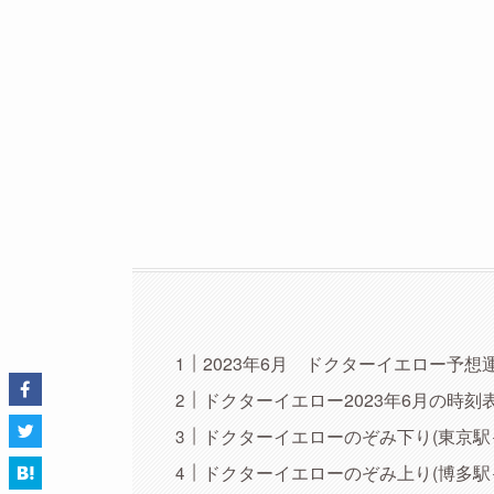
2023年6月 ドクターイエロー予想
ドクターイエロー2023年6月の時
ドクターイエローのぞみ下り(東京駅
ドクターイエローのぞみ上り(博多駅