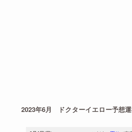
2023年6月 ドクターイエロー予想