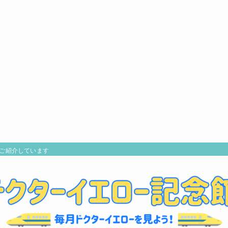
てご紹介しています