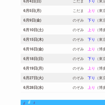
6月4日(日)
こだま
下り
（東
6
月5日(月)
こだま
上り
（東
6
月9日(金)
のぞみ
下り
（東
6
月10日(土)
のぞみ
上り
（博
6月15日(木)
のぞみ
下り
（東
6月16日(金)
のぞみ
上り
（博
6
月18日(日)
のぞみ
下り
（東
6
月19日(月)
のぞみ
上り
（博
6
月27日(火)
のぞみ
下り
（東
6
月28日(水)
のぞみ
上り
（博