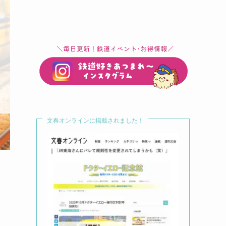
文春オンラインに掲載されました！