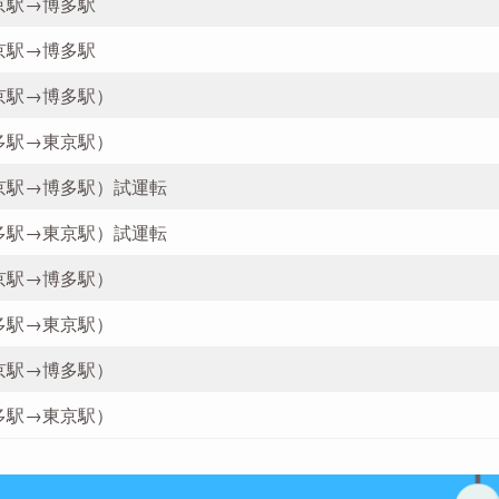
京駅→博多駅
京駅→博多駅
京駅→博多駅）
多駅→東京駅）
京駅→博多駅）試運転
多駅→東京駅）試運転
京駅→博多駅）
多駅→東京駅）
京駅→博多駅）
多駅→東京駅）