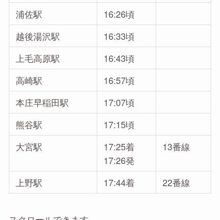
浦佐駅
16:26頃
越後湯沢駅
16:33頃
上毛高原駅
16:43頃
高崎駅
16:57頃
本庄早稲田駅
17:07頃
熊谷駅
17:15頃
大宮駅
17:25着
13番線
17:26発
上野駅
17:44着
22番線
スクロールできます