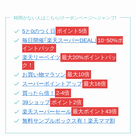
時間がない人はこちら!クーポンページへジャンプ!
5と0のつく日
ポイント5倍
毎日開催｢楽天スーパーDEAL｣
10ｰ50%ポ
イントバック
楽天リーベイツ
最大20%ポイントバッ
ク！
お買い物マラソン
最大10倍
スーパーポイントアップ
最大16倍
買ったら倍！
2-4倍
39ショップ
ポイント2倍
楽天スーパーセール
最大ポイント43倍
無料サンプルボックス有！楽天ママ割